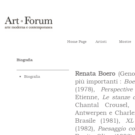
Home Page
Artisti
Mostre
Biografia
Renata Boero
(Genov
Biografia
più importanti :
Boe
(1978),
Perspective
Etienne,
Le stanze d
Chantal Crousel, 
Antwerpen e Charler
Brasile (1981),
XL
(1982),
Paesaggio co