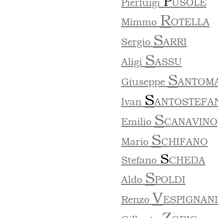
P
Pierluigi
USOLE
R
Mimmo
OTELLA
S
Sergio
ARRI
S
Aligi
ASSU
S
Giuseppe
ANTOM
S
Ivan
ANTOSTEFA
S
Emilio
CANAVINO
S
Mario
CHIFANO
S
Stefano
CHEDA
S
Aldo
POLDI
V
Renzo
ESPIGNANI
Z