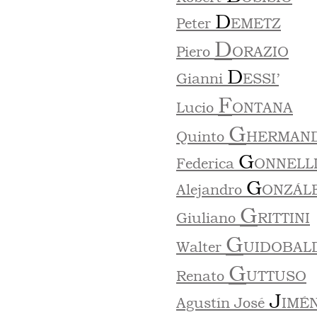
D
Peter
EMETZ
D
Piero
ORAZIO
D
Gianni
ESSI’
F
Lucio
ONTANA
G
Quinto
HERMAND
G
Federica
ONNELL
G
Alejandro
ONZÁL
G
Giuliano
RITTINI
G
Walter
UIDOBAL
G
Renato
UTTUSO
J
Agustín José
IMÉ