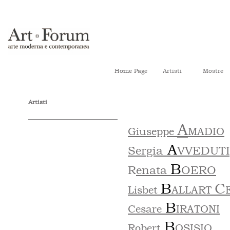
Home Page
Artisti
Mostre
Artisti
A
Giuseppe
MADIO
A
Sergia
VVEDUTI
B
R
enata
OERO
B
C
Lisbet
ALLART
B
Cesare
IRATONI
B
Robert
OSISIO