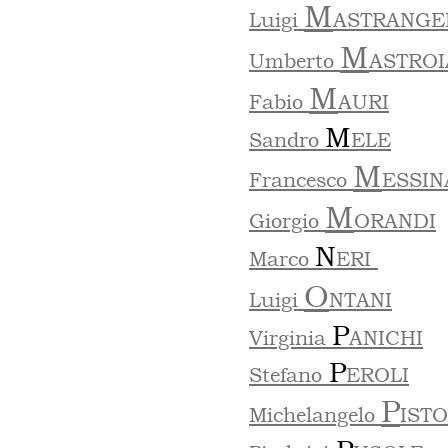
M
Luigi
ASTRANGE
M
Umberto
ASTROI
M
Fabio
AURI
M
Sandro
ELE
M
Francesco
ESSIN
M
Giorgio
ORANDI
N
Marco
ERI
O
Luigi
NTANI
P
Virginia
ANICHI
P
Stefano
EROLI
P
Michelangelo
IST